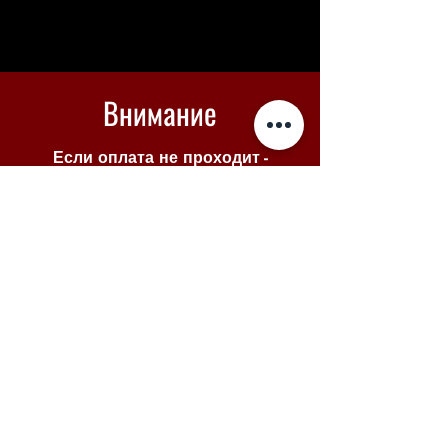
Внимание
Если оплата не проходит -
вы можете купить билеты в
Piletilevi по кнопке ниже
Piletilevi
© 2025 VENE NOORSOOTEATER