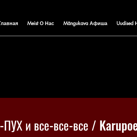
 Главная
Meist О Нас
Mängukava Афиша
Uudised
ПУХ и все-все-все / Karupo