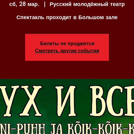
сб, 28 мар.
  |  
Русский молодёжный театр
Спектакль проходит в Большом зале
Билеты не продаются
Смотреть другие события