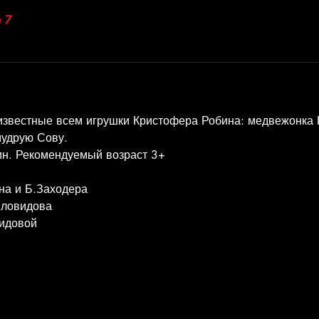
 7
известные всем игрушки Кристофера Робина: медвежонка В
мудрую Сову.
н. Рекомендуемый возраст 3+
на и Б.Заходера
иловидова
идовой