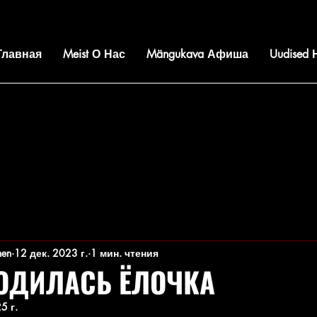
 Главная
Meist О Нас
Mängukava Афиша
Uudised
nen
12 дек. 2023 г.
1 мин. чтения
РОДИЛАСЬ ЁЛОЧКА
5 г.