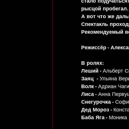
стало подучаться!
рысцой пробегал...
А вот что же дал
Спектакль проход
Рекомендуемый воз
Режиссёр - Алекс
В ролях:
Леший - 
Альберт С
Заяц  - 
Ульяна Вер
Волк - 
Адриан Чаги
Лиса - 
Анна Перву
Снегурочка - 
Софи
Дед Мороз - 
Конст
Баба Яга - 
Моника 