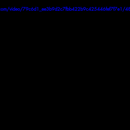
tic.com/video/79c6d1_ee3b9d2c7fbb422b9c425446fef7f7e1/4