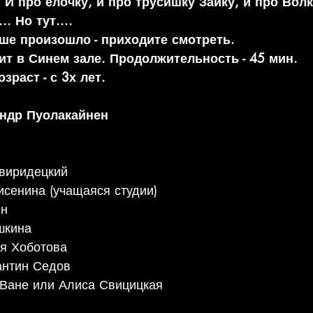
 И про ёлочку, и про трусишку Зайку, и про Волк
. Но тут....
ьше произошло - приходите смотреть.
ит в Синем зале. Продолжительность - 45 мин. 
раст - с 3х лет.
андр Пуолакайнен
виридецкий
исенина (учащаяся студии)
н 
шкина
я Хоботова 
антин Седов
Ване или Алиса Свицицкая