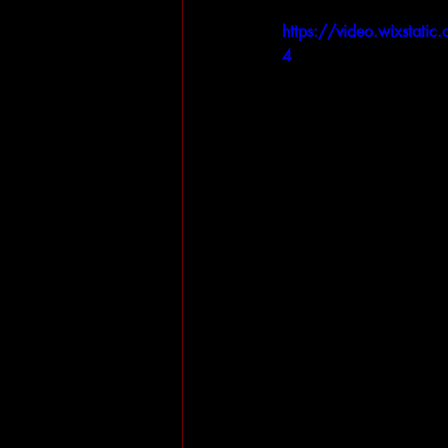
https://video.wixsta
4