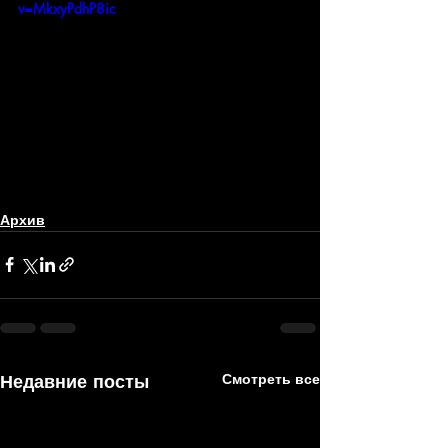
v=MkxyPdhP8ic
Архив
Недавние посты
Смотреть все