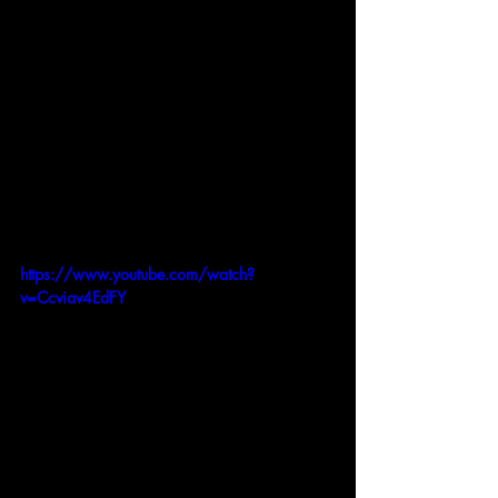
https://www.youtube.com/watch?
v=Ccviav4EdFY