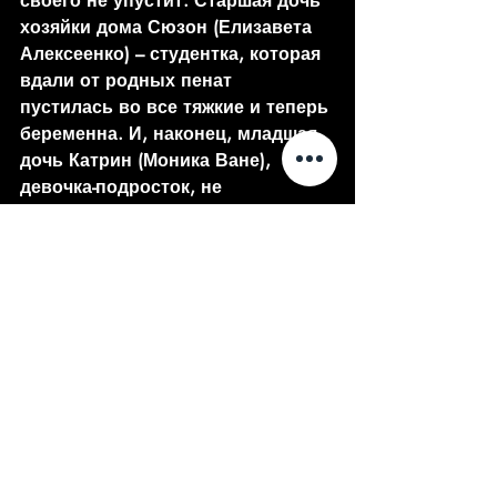
своего не упустит. Старшая дочь 
хозяйки дома Сюзон (Елизавета 
Алексеенко) – студентка, которая 
вдали от родных пенат 
пустилась во все тяжкие и теперь 
беременна. И, наконец, младшая 
дочь Катрин (Моника Ване), 
девочка-подросток, не 
переносящая царящую в доме 
ложь.
Героини спектакля пытаются 
установить, кто убийца, и в ходе 
доморощенного расследования 
вываливаются из шкафов 
тщательно скрывавшиеся 
скелеты; скрытые пороки и 
подлости вылезают на свет – и 