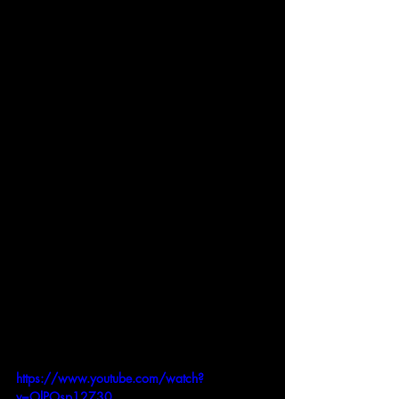
https://www.youtube.com/watch?
v=OlPOsp12730