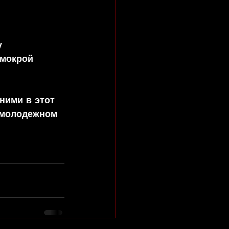
у 
мокрой 
 ними в этот 
 молодежном 