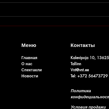
Изменения в репертуаре
Летн
AED 
Меню
Контакты
Главная
Kalevipoja 10, 13625
О нас
Tallinn
Спектакли
Vnt@vnt.ee
Новости
Tel: +372 56473729
Политика
конфидециальнос
Условия продажи