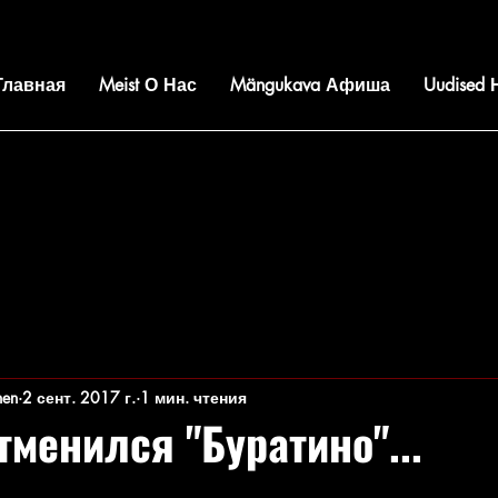
 Главная
Meist О Нас
Mängukava Афиша
Uudised
nen
2 сент. 2017 г.
1 мин. чтения
тменился "Буратино"...