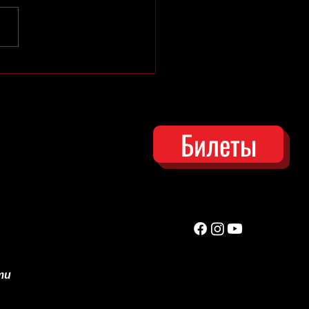
ий сезон в Зоне отдыха
открыт!
Билеты
ти