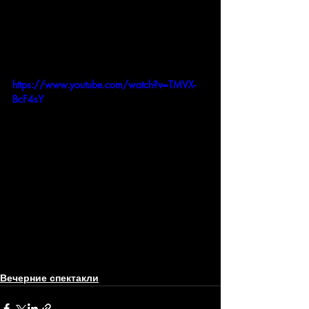
https://www.youtube.com/watch?v=TMVX-
BcF4sY
Вечерние спектакли