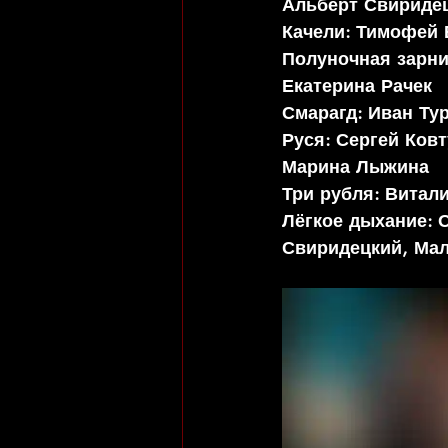
Альберт Свиридец
Качели:
 Тимофей 
Полуночная зарни
Екатерина Рачек
Смарагд: 
Иван Тур
Руся:
 Сергей Ковт
Марина Лыжина 
Три рубля: 
Витали
Лёгкое дыхание: 
О
Свиридецкий, Мал