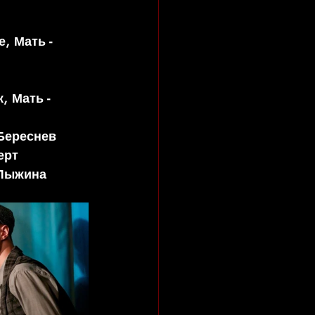
, Мать - 
, Мать - 
Береснев 
ерт 
 Лыжина