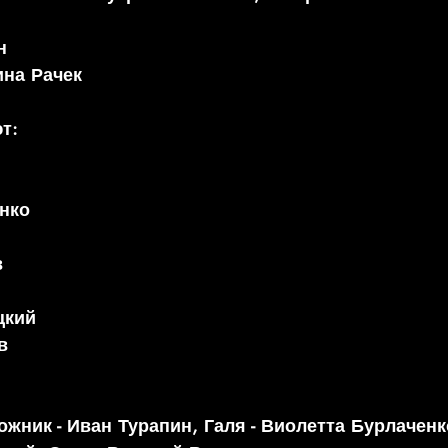
н
ина Рачек
т:
нко
в
цкий
в
ожник - Иван Турапин, Галя - Виолетта Бурлаченк