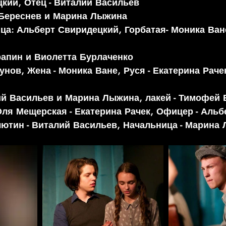
кий, Отец - Виталий Васильев 
Береснев и Марина Лыжина 
ца:
 Альберт Свиридецкий, Горбатая- Моника Ване
апин и Виолетта Бурлаченко 
унов, Жена - Моника Ване, Руся - Екатерина Рачек
й Васильев и Марина Лыжина, лакей - Тимофей 
ля Мещерская - Екатерина Рачек, Офицер - Альб
ютин - Виталий Васильев, Начальница - Марина