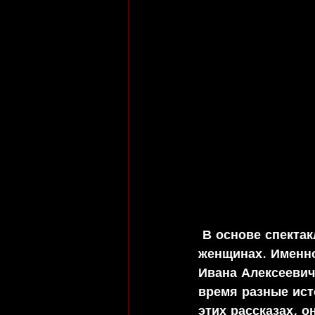
 В основе спектакля семь рассказов И. А. Бунина о взрослении, о любви, о 
женщинах. Именно
Ивана Алексеевича
время разные ист
этих рассказах, о