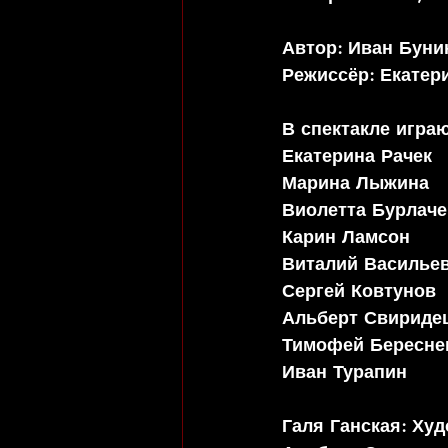
Автор: Иван Буни
Режиссёр: Екатер
В спектакле играю
Екатерина Рачек
Марина Лыжина
Виолетта Бурлаче
Карин Ламсон
Виталий Василье
Сергей Ковтунов
Альберт Свириде
Тимофей Бересне
Иван Турапин
Галя Ганская: 
Худ