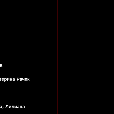
в  
терина Рачек 
а, Лилиана 