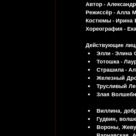
Автор - Александ
Режиссёр - Алла 
Костюмы - Ирина 
Хореография - Ек
Действующие лица
Элли - Элина 
Тотошка - Лау
Страшила - Ал
Железный Дро
Трусливый Лев
Злая Волшебн
Виллина, добр
Гудвин, волше
Вороны, Жеву
Варнавская, 