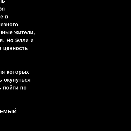
ль 
бя 
е в 
езного 
чные жители, 
. Но Элли и 
в ценность 
ля которых 
ь окунуться 
 пойти по 
УЕМЫЙ 