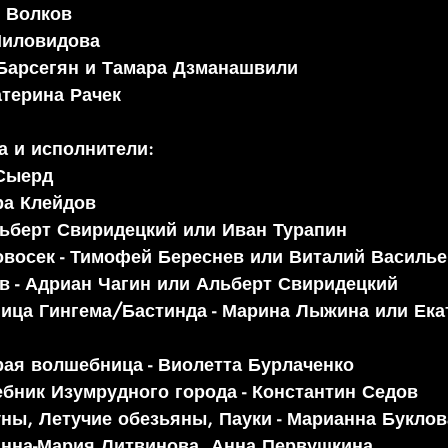
р Волков
Миловидова
Барсегян и Тамара Дзманашвили
атерина Рачек
 и исполнители: 
Сыерд  
ра Клейдов  
ьберт Свиридецкий или Иван Турапин  
восек - Тимофей Береснев или Виталий Василье
 - Адриан Чагин или Альберт Свиридецкий  
ица Гингема/Бастинда - Марина Лыжина или Ека
ая волшебница - Виолетта Бурлаченко   
бник Изумрудного города - Константин Седов  
ны, Летучие обезьяны, Пауки - Марианна Буклов
Анна-Мария Литвинова, Анна Первушкина 