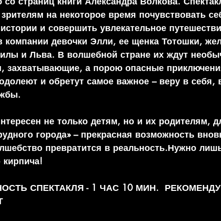
 со страниц книги Александра Волкова. Спектак
 зрителям на некоторое время почувствовать се
 истории и совершить увлекательное путешестви
в компании девочки Элли, ее щенка Тотошки, жел
илы и Льва. В волшебной стране их ждут необы
, захватывающие, а порою опасные приключения
одолеют и обретут самое важное – веру в себя, 
ужбы.
нтересен не только детям, но и их родителям, д
удного города» – прекрасная возможность внов
олшебство превратится в реальность.Нужно лишь
 кирпича!
СТЬ СПЕКТАКЛЯ - 1 ЧАС 10 МИН.  РЕКОМЕНД
Т