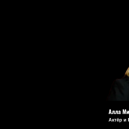
Алла М
Актёр и