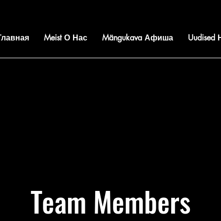
 Главная
Meist О Нас
Mängukava Афиша
Uudised
Team Members